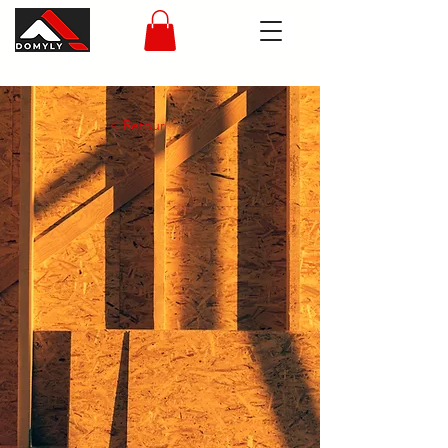
Votre bureau à Pointe-à-Pitre
< Retour
LIENS UTILES
Co-Living et Co-Working
Trouvez un coworking en Guadeloupe
DOMYLY - Domiciliation
Domiciliation d'entreprise en
Guadeloupe
DOMYLY - Formalité
Aide à la création d'entreprise et
société en Guadeloupe (Ex: SASU)