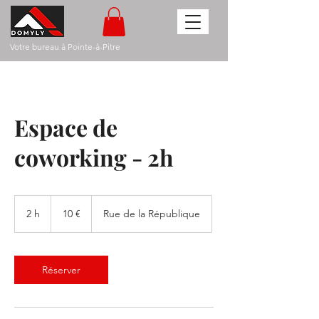
Votre bureau à Pointe-à-Pitre
Espace de
coworking - 2h
10
euros
2 h
2
10 €
Rue de la République
h
Réserver