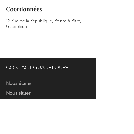
Coordonnées
12 Rue de la République, Pointe-à-Pitre,
Guadeloupe
CONTACT GUADELOUPE
Nous écrire
Nous situer
Programmer une visite
Tél : (+590) 0690 85 25 27
Payez un devis ou une facture